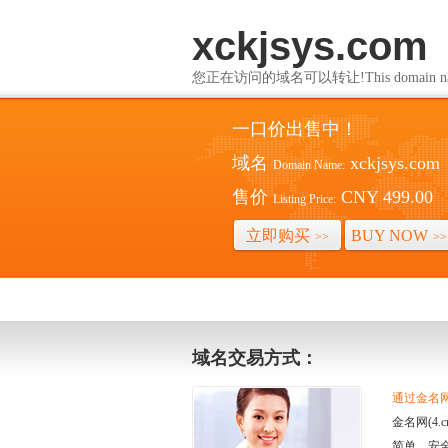
xckjsys.com
您正在访问的域名可以转让!This domain name i
一口价出售中！
域名
xckjsys.com
Domain Name:
售价
CNY 499.00
Listing Price:
立即购买
BUY NOW
>>
>>
域名交易方式：
通过金名网(
金名网(4
简单、安