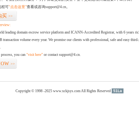
流程可
“点击这里”
查看或咨询support@4.cn。
购买
>>
erview:
orld leading domain escrow service platform and ICANN-Accredited Registrar, with 6 years ri
 transaction volume every year. We promise our clients with professional, safe and easy third-
.
d process, you can
“visit here”
or contact support@4.cn.
NOW
>>
Copyright © 1998 -2025 www.xckjsys.com All Rights Reserved
51La